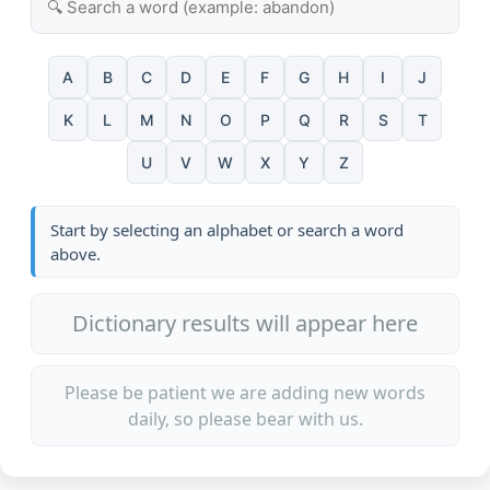
A
B
C
D
E
F
G
H
I
J
K
L
M
N
O
P
Q
R
S
T
U
V
W
X
Y
Z
Start by selecting an alphabet or search a word
above.
Dictionary results will appear here
Please be patient we are adding new words
daily, so please bear with us.