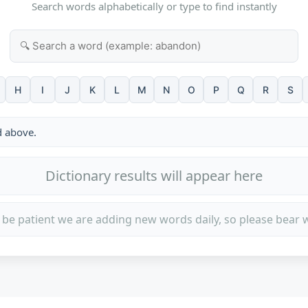
Search words alphabetically or type to find instantly
H
I
J
K
L
M
N
O
P
Q
R
S
d above.
Dictionary results will appear here
 be patient we are adding new words daily, so please bear w