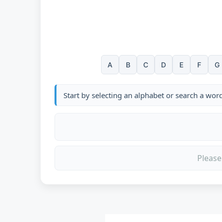
A
B
C
D
E
F
G
Start by selecting an alphabet or search a wor
Please