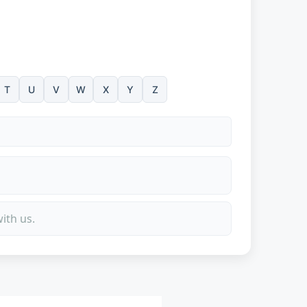
T
U
V
W
X
Y
Z
ith us.