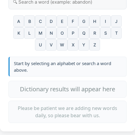
A
B
C
D
E
F
G
H
I
J
K
L
M
N
O
P
Q
R
S
T
U
V
W
X
Y
Z
Start by selecting an alphabet or search a word
above.
Dictionary results will appear here
Please be patient we are adding new words
daily, so please bear with us.